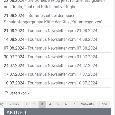
22.08.2024
-
Die Dorfleben-App jetzt für alle Neuigkeiten
aus Ruhla, Thal und Kittelsthal verfügbar
21.08.2024
-
Sommerzeit bei der neuen
Schulanfängergruppe Käfer der Kita „Krümmespatzen“
21.08.2024
-
Tourismus Newsletter vom 21.08.2024
14.08.2024
-
Tourismus Newsletter vom 14.08.2024
07.08.2024
-
Tourismus Newsletter vom 07.08.2024
30.07.2024
-
Tourismus Newsletter vom 31.07.2024
24.07.2024
-
Tourismus Newsletter vom 24.07.2024
17.07.2024
-
Tourismus Newsletter vom 17.07.2024
10.07.2024
-
Tourismus Newsletter vom 10.07.2024
Seite 3 von 7
ang
Zurück
1
2
3
4
5
6
7
Vorwärts
Ende
AKTUELL