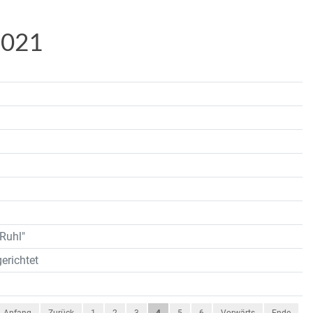
2021
 Ruhl"
erichtet