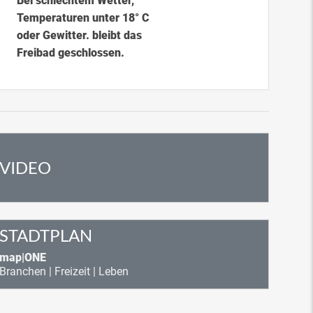
Bei schlechtem Wetter,
Temperaturen unter 18° C
oder Gewitter. bleibt das
Freibad geschlossen.
VIDEO
STADTPLAN
map|ONE
Branchen | Freizeit | Leben