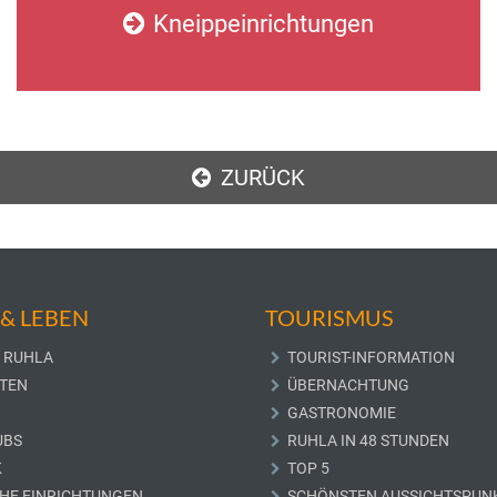
Kneippeinrichtungen
ZURÜCK
& LEBEN
TOURISMUS
 RUHLA
TOURIST-INFORMATION
TEN
ÜBERNACHTUNG
GASTRONOMIE
UBS
RUHLA IN 48 STUNDEN
K
TOP 5
CHE EINRICHTUNGEN
SCHÖNSTEN AUSSICHTSPUN