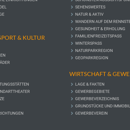
DEL
SEHENSWERTES
GE
NATUR & AKTIV
WANDERN AUF DEM RENNST
GESUNDHEIT & ERHOLUNG
FAMILIENFREIZEITSPASS
 SPORT & KULTUR
WINTERSPASS
NATURPARKREGION
LEN
GEOPARKREGION
ÄDER
WIRTSCHAFT & GEW
TUNGSSTÄTTEN
LAGE & FAKTEN
UNDARTTHEATER
GEWERBEGEBIETE
ZE
GEWERBEVERZEICHNIS
GRUNDSTÜCKE UND IMMOBIL
RICHTUNGEN
GEWERBEVEREIN