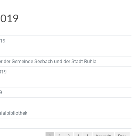
2019
019
9
r der Gemeinde Seebach und der Stadt Ruhla
019
9
ialbibliothek