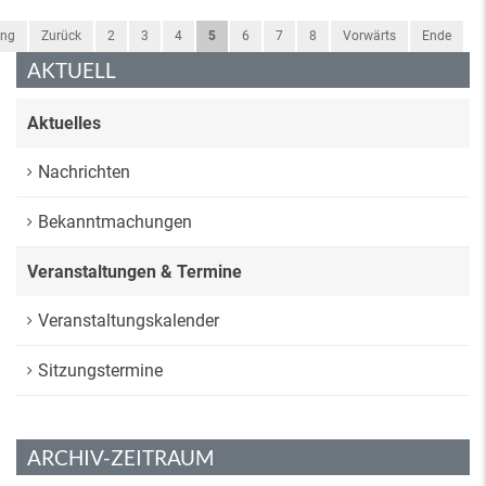
ang
Zurück
2
3
4
5
6
7
8
Vorwärts
Ende
AKTUELL
Aktuelles
Nachrichten
Bekanntmachungen
Veranstaltungen & Termine
Veranstaltungskalender
Sitzungstermine
ARCHIV-ZEITRAUM