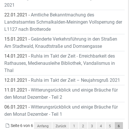
2021
22.01.2021
-
Amtliche Bekanntmachung des
Landratsamtes Schmalkalden-Meiningen Vollsperrung der
L1127 nach Brotterode
15.01.2021
-
Geänderte Verkehrsführung in den Straßen
Am Stadtwald, Knaudtstraße und Dornsengasse
14.01.2021
-
Ruhla im Takt der Zeit - Erreichbarkeit des
Rathauses, Medienausleihe Bibliothek, Vandalismus in
Thal
12.01.2021
-
Ruhla im Takt der Zeit – Neujahrsgruß 2021
11.01.2021
-
Witterungsrückblick und einige Bräuche für
den Monat Dezember - Teil 2
06.01.2021
-
Witterungsrückblick und einige Bräuche für
den Monat Dezember - Teil 1
Seite 6 von 6
Anfang
Zurück
1
2
3
4
5
6