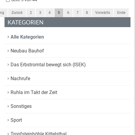
ang
Zurück
2
3
4
5
6
7
8
Vorwärts
Ende
KATEGORIEN
Alle Kategorien
Neubau Bauhof
Das Erbstromtal bewegt sich (ISEK)
Nachrufe
Ruhla im Takt der Zeit
Sonstiges
Sport
Tropfsteinhöhle Kittelsthal