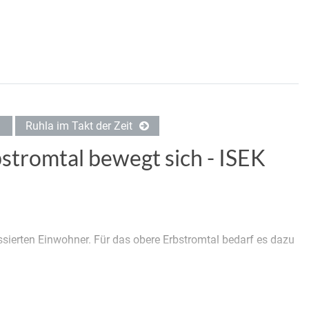
Ruhla im Takt der Zeit
bstromtal bewegt sich - ISEK
ssierten Einwohner. Für das obere Erbstromtal bedarf es dazu