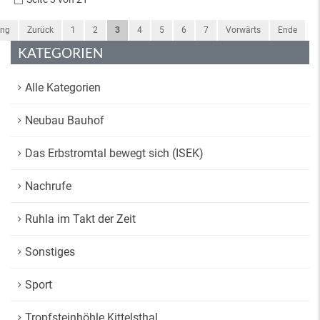
ang
Zurück
1
2
3
4
5
6
7
Vorwärts
Ende
KATEGORIEN
Alle Kategorien
Neubau Bauhof
Das Erbstromtal bewegt sich (ISEK)
Nachrufe
Ruhla im Takt der Zeit
Sonstiges
Sport
Tropfsteinhöhle Kittelsthal