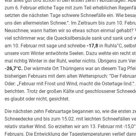
war alles gut und schön in den ersten zehn Februartagen. Abe
zum 6. Februar etliche Tage mit zum Teil erheblichen Regenfä
setzten die nächsten Tage schwere Schneefälle ein. Wie besagt
uns den allermeisten Schnee.“. Im Zeitraum bis zum 10. Feb
Neuschnee, wann hatten wir so etwas schon einmal gehabt?
viel schlimmer war, die Quecksilbersäule sank und sank und wo
am 10. Februar mit sage und schreibe
-17,8
in Ruhla°C, selbs
unsere vom Winter entwöhnte Seelen. Dazu wehte ein recht st
mal richtig Winter in der Ruhl, weiter nichts. Übrigens zum V
-26,7°C.
Der wärmste Ort Thüringens war an diesem Tag Pfeilsd
bisherigen Februars mit dem alten Wetterspruch: “Der Februar
Oder: „Februar mit Frost und Wind, macht die Ostertage lind.“
berichten. Trotz der großen Kälte und geschlossener Schneed
es glaubt oder nicht, gesichtet.
Die nächsten zehn Februartage begannen so, wie die ersten ze
Schneedecke und bis zum 15.02. mit leichten Schneefällen ve
relativ starker Wind. So erzielten wir am 13. Februar mit -15,
Februars. Die Entwicklung der Tagestemperaturen verlief dann