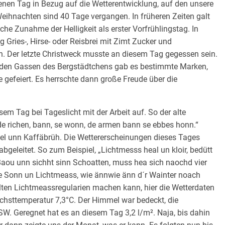
nen Tag in Bezug auf die Wetterentwicklung, auf den unsere
 Weihnachten sind 40 Tage vergangen. In früheren Zeiten galt
iche Zunahme der Helligkeit als erster Vorfrühlingstag. In
Gries-, Hirse- oder Reisbrei mit Zimt Zucker und
en. Der letzte Christweck musste an diesem Tag gegessen sein.
n den Gassen des Bergstädtchens gab es bestimmte Marken,
gefeiert. Es herrschte dann große Freude über die
sem Tag bei Tageslicht mit der Arbeit auf. So der alte
e richen, bann, se wonn, de armen bann se ebbes honn.“
el unn Kaffäbrüh. Die Wettererscheinungen dieses Tages
eleitet. So zum Beispiel, „Lichtmesss heal un kloir, bedütt
Baou unn sichht sinn Schoatten, muss hea sich naochd vier
e Sonn un Lichtmeass, wie ännwie änn d´r Wainter noach
ralten Lichtmeassregularien machen kann, hier die Wetterdaten
Höchsttemperatur 7,3°C. Der Himmel war bedeckt, die
. Geregnet hat es an diesem Tag 3,2 l/m². Naja, bis dahin