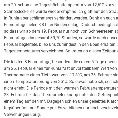
am 20. schon eine Tageshöchsttemperatur von 12,6°C vorzeig
Schneedecke, es wurde wieder empfindlich glatt auf den Straß
in Ruhla aber schlimmeres verhindert werden. Dank an euch a
Februartage fielen 3,8 Liter Niederschlag. Dadurch bedingt sc
so dass wir ab dem 19. Februar nur noch von Schneeresten s
Februartagen insgesamt 39,70 Stunden, so wurde auch unser G
Februar begleitete, blieb uns zumindest in den Böen erhalten.
Tagestemperaturen verzeichnen. So traten ab diesen Zeitpunk
Die letzten 8 Februartage, besonders die ersten 5 Tage davon
am 25. Februar einen für Ruhla fast unvorstellbaren Wert von 
Thermometer einen Tiefstwert von -17,8°C, am 25. Februar sin
einen Temperatursprung von 35°C. So etwas habe ich, seit ich
nicht erlebt. Die Periode mit den warmen Februartemperature
28. Februar fiel das Thermometer knapp unter den Gefrierpunkt
einem Tag auf den m². Dagegen schien unser geliebtes Klärc
tagsüber fast nur Sonne pur. Es verblieben nur noch vereinz
Verwehungen übrig.