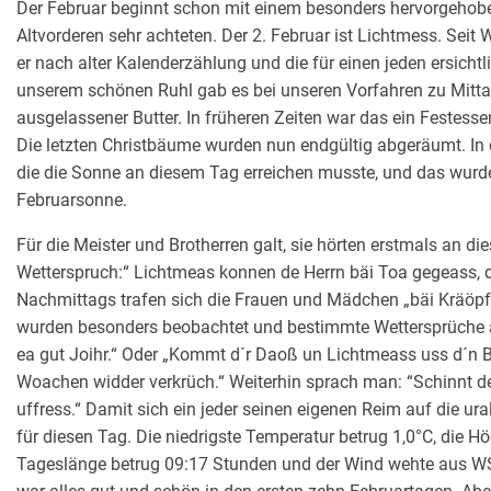
Der Februar beginnt schon mit einem besonders hervorgehobe
Altvorderen sehr achteten. Der 2. Februar ist Lichtmess. Seit
er nach alter Kalenderzählung und die für einen jeden ersichtl
unserem schönen Ruhl gab es bei unseren Vorfahren zu Mittag 
ausgelassener Butter. In früheren Zeiten war das ein Festess
Die letzten Christbäume wurden nun endgültig abgeräumt. I
die die Sonne an diesem Tag erreichen musste, und das wurde 
Februarsonne.
Für die Meister und Brotherren galt, sie hörten erstmals an die
Wetterspruch:“ Lichtmeas konnen de Herrn bäi Toa gegeass, d
Nachmittags trafen sich die Frauen und Mädchen „bäi Kräöpf
wurden besonders beobachtet und bestimmte Wettersprüche abg
ea gut Joihr.“ Oder „Kommt d´r Daoß un Lichtmeass uss d´n 
Woachen widder verkrüch.“ Weiterhin sprach man: “Schinnt d
uffress.“ Damit sich ein jeder seinen eigenen Reim auf die u
für diesen Tag. Die niedrigste Temperatur betrug 1,0°C, die 
Tageslänge betrug 09:17 Stunden und der Wind wehte aus WSW