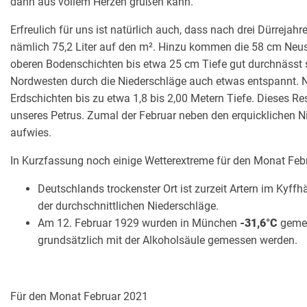
dann aus vollem Herzen grüßen kann.
Erfreulich für uns ist natürlich auch, dass nach drei Dürreja
nämlich 75,2 Liter auf den m². Hinzu kommen die 58 cm Neus
oberen Bodenschichten bis etwa 25 cm Tiefe gut durchnässt si
Nordwesten durch die Niederschläge auch etwas entspannt. Ni
Erdschichten bis zu etwa 1,8 bis 2,00 Metern Tiefe. Dieses Rese
unseres Petrus. Zumal der Februar neben den erquicklichen
aufwies.
In Kurzfassung noch einige Wetterextreme für den Monat Feb
Deutschlands trockenster Ort ist zurzeit Artern im Kyffhä
der durchschnittlichen Niederschläge.
Am 12. Februar 1929 wurden in München
-31,6°C
gemes
grundsätzlich mit der Alkoholsäule gemessen werden.
Für den Monat Februar 2021