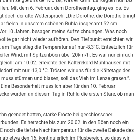
r dann zeigte uns der Monat, was er kann. Es folgten nun bis
llen. Mit dem 6. Februar, dem Dorotheentag, ging es los. Es
 doch der alte Wetterspruch: „Die Dorothe, die Dorothe bringt
ruar fielen in unserem schönen Ruhla insgesamt 52 cm
 Vor 10 Jahren, besagen meine Aufzeichnungen. Was noch
llte gar nicht wieder aufhören. Den Tiefpunkt erreichten wir
t am Tage stieg die Temperatur auf nur -8,3°C. Entsetzlich für
eifer Wind, mit Spitzenböen über 20km/h. Es war nur einfach
ergleich: am 10.02. erreichte den Kälterekord Mühlhausen mit
orf mit nur -13,0 °C. Trösten wir uns für die Kältetage des
 muss stürmen und blasen, soll das Vieh im Lenze grasen.“.
. Eine Besonderheit muss ich aber für den 10. Februar
ecke wurden an diesem Tag in Ruhla die ersten Stare, ob man
hn geendet hatten, starke Fröste bei geschlossener
rbunden. Es herrschte bis zum 20.02. in den Böen noch ein
0°C noch die tiefste Nachttemperatur für die zweite Dekade des
 ab etwa den 16. kontinuierlich im Plusbereich, so dass wir