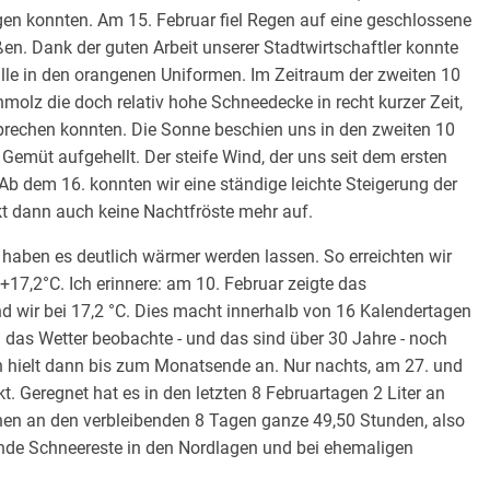
en konnten. Am 15. Februar fiel Regen auf eine geschlossene
en. Dank der guten Arbeit unserer Stadtwirtschaftler konnte
lle in den orangenen Uniformen. Im Zeitraum der zweiten 10
hmolz die doch relativ hohe Schneedecke in recht kurzer Zeit,
prechen konnten. Die Sonne beschien uns in den zweiten 10
emüt aufgehellt. Der steife Wind, der uns seit dem ersten
 Ab dem 16. konnten wir eine ständige leichte Steigerung der
t dann auch keine Nachtfröste mehr auf.
, haben es deutlich wärmer werden lassen. So erreichten wir
+17,2°C. Ich erinnere: am 10. Februar zeigte das
d wir bei 17,2 °C. Dies macht innerhalb von 16 Kalendertagen
 das Wetter beobachte - und das sind über 30 Jahre - noch
n hielt dann bis zum Monatsende an. Nur nachts, am 27. und
. Geregnet hat es in den letzten 8 Februartagen 2 Liter an
hen an den verbleibenden 8 Tagen ganze 49,50 Stunden, also
elnde Schneereste in den Nordlagen und bei ehemaligen