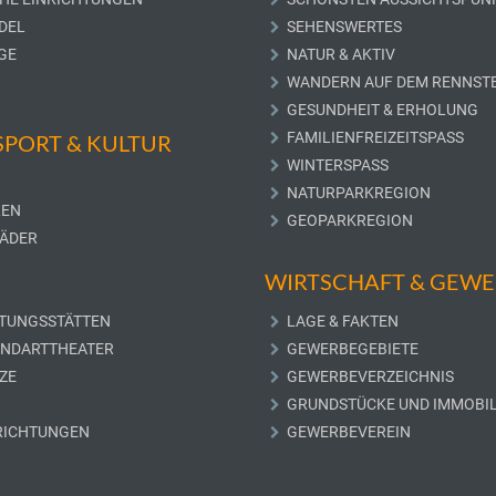
DEL
SEHENSWERTES
GE
NATUR & AKTIV
WANDERN AUF DEM RENNST
GESUNDHEIT & ERHOLUNG
FAMILIENFREIZEITSPASS
 SPORT & KULTUR
WINTERSPASS
NATURPARKREGION
LEN
GEOPARKREGION
ÄDER
WIRTSCHAFT & GEW
TUNGSSTÄTTEN
LAGE & FAKTEN
UNDARTTHEATER
GEWERBEGEBIETE
ZE
GEWERBEVERZEICHNIS
GRUNDSTÜCKE UND IMMOBIL
RICHTUNGEN
GEWERBEVEREIN