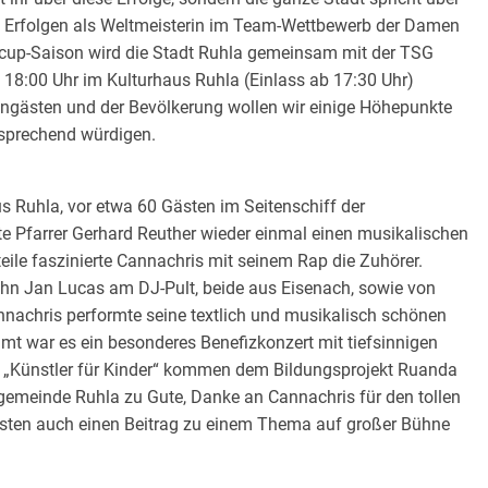
n Erfolgen als Weltmeisterin im Team-Wettbewerb der Damen
cup-Saison wird die Stadt Ruhla gemeinsam mit der TSG
8:00 Uhr im Kulturhaus Ruhla (Einlass ab 17:30 Uhr)
rengästen und der Bevölkerung wollen wir einige Höhepunkte
tsprechend würdigen.
us Ruhla, vor etwa 60 Gästen im Seitenschiff der
te Pfarrer Gerhard Reuther wieder einmal einen musikalischen
ile faszinierte Cannachris mit seinem Rap die Zuhörer.
hn Jan Lucas am DJ-Pult, beide aus Eisenach, sowie von
nachris performte seine textlich und musikalisch schönen
t war es ein besonderes Benefizkonzert mit tiefsinnigen
ive „Künstler für Kinder“ kommen dem Bildungsprojekt Ruanda
gemeinde Ruhla zu Gute, Danke an Cannachris für den tollen
leisten auch einen Beitrag zu einem Thema auf großer Bühne