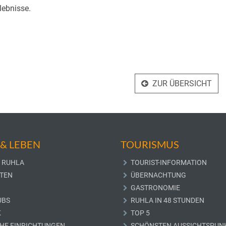
lebnisse.
ZUR ÜBERSICHT
& LEBEN
TOURISMUS
 RUHLA
TOURIST-INFORMATION
TEN
ÜBERNACHTUNG
GASTRONOMIE
UBS
RUHLA IN 48 STUNDEN
K
TOP 5
CHE EINRICHTUNGEN
SCHÖNSTEN AUSSICHTSPUN