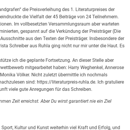
dgrafen“ die Preisverleihung des 1. Literaturpreises der
eindruckte die Vielfalt der 45 Beiträge von 24 Teilnehmern.
rationen. Im vollbesetzten Versammlungsraum aber warteten
minierten, gespannt auf die Verkündung der Preisträger (Die
 Ausschnitte aus den Texten der Preisträger. Insbesondere der
sta Schreiber aus Ruhla ging nicht nur mir unter die Haut. Es
stütze ich die geplante Fortsetzung. An dieser Stelle aber
urwettbewerb mitgearbeitet haben: Harry Weghenkel, Annerose
Monika Völker. Nicht zuletzt übermittle ich nochmals
chzulesen sind: https://literaturpreis-ruhla.de. Ich gratuliere
unft viele gute Anregungen für das Schreiben.
men Zeit erreichst. Aber Du wirst garantiert nie ein Ziel
Sport, Kultur und Kunst weiterhin viel Kraft und Erfolg, und