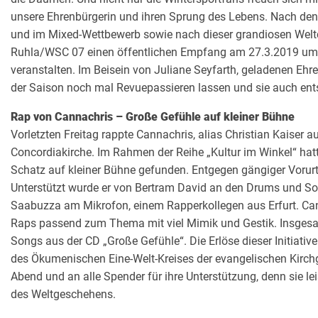
unsere Ehrenbürgerin und ihren Sprung des Lebens. Nach de
und im Mixed-Wettbewerb sowie nach dieser grandiosen Welt
Ruhla/WSC 07 einen öffentlichen Empfang am 27.3.2019 um 1
veranstalten. Im Beisein von Juliane Seyfarth, geladenen Eh
der Saison noch mal Revuepassieren lassen und sie auch en
Rap von Cannachris – Große Gefühle auf kleiner Bühne
Vorletzten Freitag rappte Cannachris, alias Christian Kaiser a
Concordiakirche. Im Rahmen der Reihe „Kultur im Winkel“ hat
Schatz auf kleiner Bühne gefunden. Entgegen gängiger Vorurte
Unterstützt wurde er von Bertram David an den Drums und So
Saabuzza am Mikrofon, einem Rapperkollegen aus Erfurt. Can
Raps passend zum Thema mit viel Mimik und Gestik. Insgesam
Songs aus der CD „Große Gefühle“. Die Erlöse dieser Initiat
des Ökumenischen Eine-Welt-Kreises der evangelischen Kirch
Abend und an alle Spender für ihre Unterstützung, denn sie 
des Weltgeschehens.