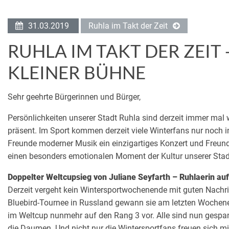
31.03.2019
Ruhla im Takt der Zeit
RUHLA IM TAKT DER ZEIT 
LEINER BÜHNE
Sehr geehrte Bürgerinnen und Bürger,
Persönlichkeiten unserer Stadt Ruhla sind derzeit immer mal
präsent. Im Sport kommen derzeit viele Winterfans nur noch i
Freunde moderner Musik ein einzigartiges Konzert und Freunde 
einen besonders emotionalen Moment der Kultur unserer Stad
Doppelter Weltcupsieg von Juliane Seyfarth – Ruhlaerin au
Derzeit vergeht kein Wintersportwochenende mit guten Nachri
Bluebird-Tournee in Russland gewann sie am letzten Wochene
im Weltcup nunmehr auf den Rang 3 vor. Alle sind nun ges
die Daumen. Und nicht nur die Wintersportfans freuen sich mit