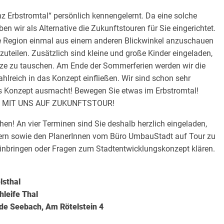
z Erbstromtal“ persönlich kennengelernt. Da eine solche
ben wir als Alternative die Zukunftstouren für Sie eingerichtet.
re Region einmal aus einem anderen Blickwinkel anzuschauen
zuteilen. Zusätzlich sind kleine und große Kinder eingeladen,
tze zu tauschen. Am Ende der Sommerferien werden wir die
hlreich in das Konzept einfließen. Wir sind schon sehr
es Konzept ausmacht! Bewegen Sie etwas im Erbstromtal!
 SIE MIT UNS AUF ZUKUNFTSTOUR!
! An vier Terminen sind Sie deshalb herzlich eingeladen,
tern sowie den PlanerInnen vom Büro UmbauStadt auf Tour zu
inbringen oder Fragen zum Stadtentwicklungskonzept klären.
lsthal
hleife Thal
nde Seebach, Am Rötelstein 4