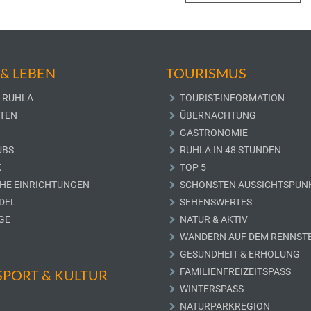
& LEBEN
TOURISMUS
 RUHLA
TOURIST-INFORMATION
TEN
ÜBERNACHTUNG
GASTRONOMIE
UBS
RUHLA IN 48 STUNDEN
K
TOP 5
CHE EINRICHTUNGEN
SCHÖNSTEN AUSSICHTSPUN
DEL
SEHENSWERTES
GE
NATUR & AKTIV
WANDERN AUF DEM RENNST
GESUNDHEIT & ERHOLUNG
FAMILIENFREIZEITSPASS
 SPORT & KULTUR
WINTERSPASS
NATURPARKREGION