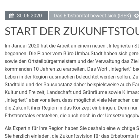
30.06.2020
Das Erbstromtal bewegt sich (ISEK)
START DER ZUKUNFTSTO
Im Januar 2020 hat die Arbeit an einem neuen „Integrierten 
begonnen. Die Planer vom Büro UmbauStadt haben sich gem
sowie den Ortsteilbürgermeistern und der Verwaltung das Ziel 
kommenden 10 Jahren zu erarbeiten. Das Wort „integriert“ bede
Leben in der Region ausmachen beleuchtet werden sollen. Z
Stadtbild und der Bausubstanz daher beispielsweise auch Fam
Kultur und Freizeit, Landschaft und Grünräume sowie Klimas
„integriert“ aber vor allem, dass möglichst viele Menschen de
die Zukunft ihrer Region in das Konzept einbringen. Denn n
Erbstromtales entstehen, die auch noch in der Umsetzungsph
Als ExpertIn für Ihre Region haben Sie deshalb eine wichtige
Sie herzlich einladen, die Zukunftsvision für das Erbstromta