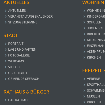
AKTUELLES
WOHNEN 
AKTUELLES
WOHNEN IN
VERANSTALTUNGSKALENDER
KINDERGÄR
SITZUNGSTERMINE
SCHULEN
JUGENDCL
BIBLIOTHE
STADT
MEDIZINIS
PORTRAIT
EINZELHAN
LAGE UND FAKTEN
ALTENPFLE
FOTOGALERIE
KIRCHEN
WEBCAMS
VIDEOS
FREIZEIT,
GESCHICHTE
GEMEINDE SEEBACH
VEREINE
SPORTHAL
SCHWIMMB
RATHAUS & BÜRGER
MUSEEN
DAS RATHAUS
KIRCHEN