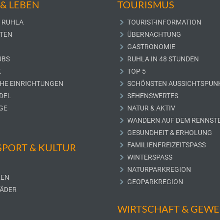
& LEBEN
TOURISMUS
 RUHLA
TOURIST-INFORMATION
TEN
ÜBERNACHTUNG
GASTRONOMIE
UBS
RUHLA IN 48 STUNDEN
K
TOP 5
CHE EINRICHTUNGEN
SCHÖNSTEN AUSSICHTSPUN
DEL
SEHENSWERTES
GE
NATUR & AKTIV
WANDERN AUF DEM RENNST
GESUNDHEIT & ERHOLUNG
FAMILIENFREIZEITSPASS
 SPORT & KULTUR
WINTERSPASS
NATURPARKREGION
LEN
GEOPARKREGION
ÄDER
WIRTSCHAFT & GEW