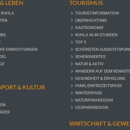
& LEBEN
TOURISMUS
 RUHLA
TOURIST-INFORMATION
TEN
ÜBERNACHTUNG
GASTRONOMIE
UBS
RUHLA IN 48 STUNDEN
K
TOP 5
CHE EINRICHTUNGEN
SCHÖNSTEN AUSSICHTSPUN
DEL
SEHENSWERTES
GE
NATUR & AKTIV
WANDERN AUF DEM RENNST
GESUNDHEIT & ERHOLUNG
FAMILIENFREIZEITSPASS
 SPORT & KULTUR
WINTERSPASS
NATURPARKREGION
LEN
GEOPARKREGION
ÄDER
WIRTSCHAFT & GEW