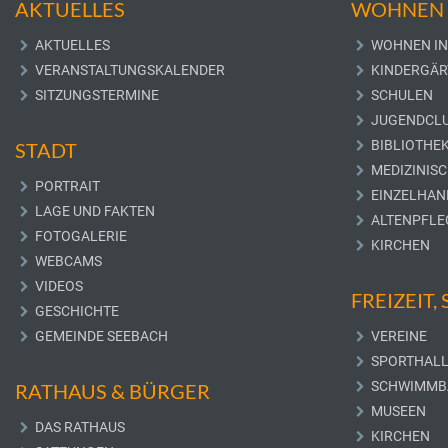
AKTUELLES
WOHNEN 
AKTUELLES
WOHNEN IN
VERANSTALTUNGSKALENDER
KINDERGÄR
SITZUNGSTERMINE
SCHULEN
JUGENDCL
BIBLIOTHE
STADT
MEDIZINIS
PORTRAIT
EINZELHAN
LAGE UND FAKTEN
ALTENPFLE
FOTOGALERIE
KIRCHEN
WEBCAMS
VIDEOS
FREIZEIT,
GESCHICHTE
GEMEINDE SEEBACH
VEREINE
SPORTHAL
SCHWIMMB
RATHAUS & BÜRGER
MUSEEN
DAS RATHAUS
KIRCHEN