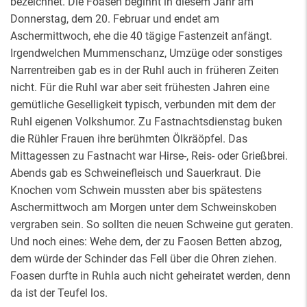
bezeichnet. Die Foasen beginnt in diesem Jahr am
Donnerstag, dem 20. Februar und endet am
Aschermittwoch, ehe die 40 tägige Fastenzeit anfängt.
Irgendwelchen Mummenschanz, Umzüge oder sonstiges
Narrentreiben gab es in der Ruhl auch in früheren Zeiten
nicht. Für die Ruhl war aber seit frühesten Jahren eine
gemütliche Geselligkeit typisch, verbunden mit dem der
Ruhl eigenen Volkshumor. Zu Fastnachtsdienstag buken
die Rühler Frauen ihre berühmten Ölkräöpfel. Das
Mittagessen zu Fastnacht war Hirse-, Reis- oder Grießbrei.
Abends gab es Schweinefleisch und Sauerkraut. Die
Knochen vom Schwein mussten aber bis spätestens
Aschermittwoch am Morgen unter dem Schweinskoben
vergraben sein. So sollten die neuen Schweine gut geraten.
Und noch eines: Wehe dem, der zu Faosen Betten abzog,
dem würde der Schinder das Fell über die Ohren ziehen.
Foasen durfte in Ruhla auch nicht geheiratet werden, denn
da ist der Teufel los.