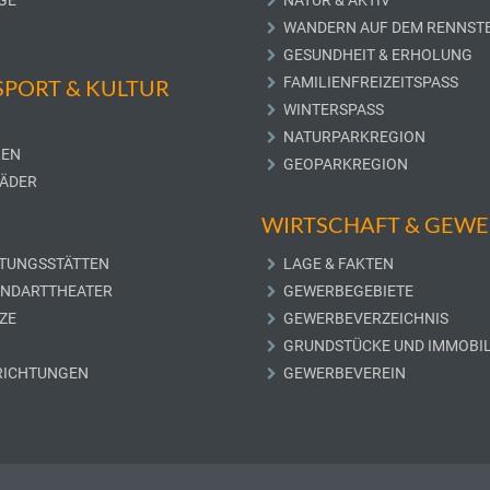
GE
NATUR & AKTIV
WANDERN AUF DEM RENNST
GESUNDHEIT & ERHOLUNG
FAMILIENFREIZEITSPASS
 SPORT & KULTUR
WINTERSPASS
NATURPARKREGION
LEN
GEOPARKREGION
ÄDER
WIRTSCHAFT & GEW
TUNGSSTÄTTEN
LAGE & FAKTEN
UNDARTTHEATER
GEWERBEGEBIETE
ZE
GEWERBEVERZEICHNIS
GRUNDSTÜCKE UND IMMOBIL
RICHTUNGEN
GEWERBEVEREIN