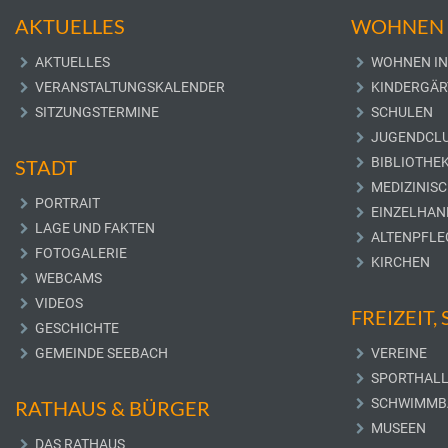
AKTUELLES
WOHNEN 
AKTUELLES
WOHNEN IN
VERANSTALTUNGSKALENDER
KINDERGÄR
SITZUNGSTERMINE
SCHULEN
JUGENDCL
BIBLIOTHE
STADT
MEDIZINIS
PORTRAIT
EINZELHAN
LAGE UND FAKTEN
ALTENPFLE
FOTOGALERIE
KIRCHEN
WEBCAMS
VIDEOS
FREIZEIT,
GESCHICHTE
GEMEINDE SEEBACH
VEREINE
SPORTHAL
SCHWIMMB
RATHAUS & BÜRGER
MUSEEN
DAS RATHAUS