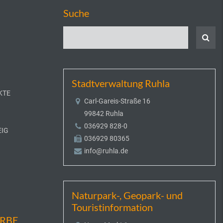
Suche
Stadtverwaltung Ruhla
KTE
Carl-Gareis-Straße 16
99842 Ruhla
036929 828-0
EIG
036929 80365
info@ruhla.de
Naturpark-, Geopark- und
Touristinformation
ERBE