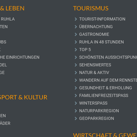
& LEBEN
TOURISMUS
 RUHLA
TOURIST-INFORMATION
TEN
ÜBERNACHTUNG
GASTRONOMIE
UBS
RUHLA IN 48 STUNDEN
K
TOP 5
CHE EINRICHTUNGEN
SCHÖNSTEN AUSSICHTSPUN
DEL
SEHENSWERTES
GE
NATUR & AKTIV
WANDERN AUF DEM RENNST
GESUNDHEIT & ERHOLUNG
FAMILIENFREIZEITSPASS
 SPORT & KULTUR
WINTERSPASS
NATURPARKREGION
LEN
GEOPARKREGION
ÄDER
WIRTSCHAFT & GEW