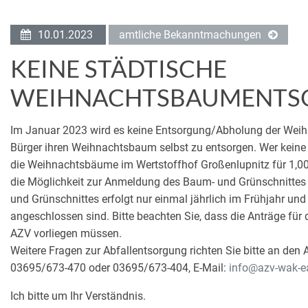
10.01.2023
amtliche Bekanntmachungen
KEINE STÄDTISCHE
WEIHNACHTSBAUMENTS
Im Januar 2023 wird es keine Entsorgung/Abholung der Weihn
Bürger ihren Weihnachtsbaum selbst zu entsorgen. Wer keine
die Weihnachtsbäume im Wertstoffhof Großenlupnitz für 1,0
die Möglichkeit zur Anmeldung des Baum- und Grünschnittes
und Grünschnittes erfolgt nur einmal jährlich im Frühjahr und
angeschlossen sind. Bitte beachten Sie, dass die Anträge für
AZV vorliegen müssen.
Weitere Fragen zur Abfallentsorgung richten Sie bitte an de
03695/673-470 oder 03695/673-404, E-Mail:
info@azv-wak-e
Ich bitte um Ihr Verständnis.