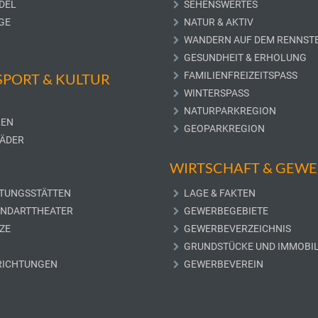
DEL
SEHENSWERTES
GE
NATUR & AKTIV
WANDERN AUF DEM RENNST
GESUNDHEIT & ERHOLUNG
FAMILIENFREIZEITSPASS
 SPORT & KULTUR
WINTERSPASS
NATURPARKREGION
LEN
GEOPARKREGION
ÄDER
WIRTSCHAFT & GEW
TUNGSSTÄTTEN
LAGE & FAKTEN
UNDARTTHEATER
GEWERBEGEBIETE
ZE
GEWERBEVERZEICHNIS
GRUNDSTÜCKE UND IMMOBIL
RICHTUNGEN
GEWERBEVEREIN