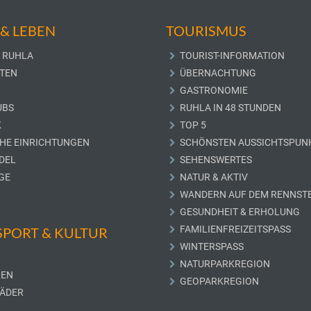
& LEBEN
TOURISMUS
 RUHLA
TOURIST-INFORMATION
TEN
ÜBERNACHTUNG
GASTRONOMIE
UBS
RUHLA IN 48 STUNDEN
K
TOP 5
CHE EINRICHTUNGEN
SCHÖNSTEN AUSSICHTSPUN
DEL
SEHENSWERTES
GE
NATUR & AKTIV
WANDERN AUF DEM RENNST
GESUNDHEIT & ERHOLUNG
FAMILIENFREIZEITSPASS
 SPORT & KULTUR
WINTERSPASS
NATURPARKREGION
LEN
GEOPARKREGION
ÄDER