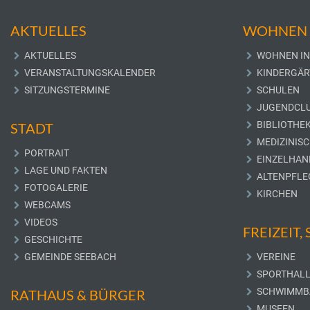
AKTUELLES
WOHNEN 
AKTUELLES
WOHNEN IN
VERANSTALTUNGSKALENDER
KINDERGÄR
SITZUNGSTERMINE
SCHULEN
JUGENDCL
BIBLIOTHE
STADT
MEDIZINIS
PORTRAIT
EINZELHAN
LAGE UND FAKTEN
ALTENPFLE
FOTOGALERIE
KIRCHEN
WEBCAMS
VIDEOS
FREIZEIT,
GESCHICHTE
GEMEINDE SEEBACH
VEREINE
SPORTHAL
SCHWIMMB
RATHAUS & BÜRGER
MUSEEN