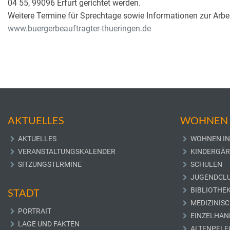
04 55, 99096 Erfurt gerichtet werden.
Weitere Termine für Sprechtage sowie Informationen zur Arbei
www.buergerbeauftragter-thueringen.de
AKTUELLES
WOHNEN 
AKTUELLES
WOHNEN IN
VERANSTALTUNGSKALENDER
KINDERGÄR
SITZUNGSTERMINE
SCHULEN
JUGENDCL
BIBLIOTHE
STADT
MEDIZINIS
PORTRAIT
EINZELHAN
LAGE UND FAKTEN
ALTENPFLE