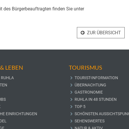
t des Bürgerbeauftragten finden Sie unter
ZUR ÜBERSICHT
& LEBEN
TOURISMUS
 RUHLA
TOURIST-INFORMATION
TEN
ÜBERNACHTUNG
GASTRONOMIE
UBS
RUHLA IN 48 STUNDEN
K
TOP 5
CHE EINRICHTUNGEN
SCHÖNSTEN AUSSICHTSPUN
DEL
SEHENSWERTES
GE
NATUR & AKTIV