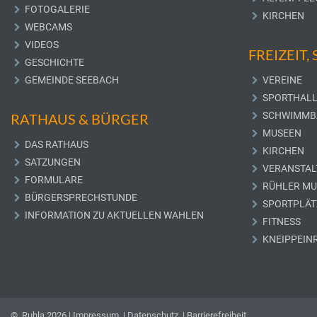
FOTOGALERIE
KIRCHEN
WEBCAMS
VIDEOS
FREIZEIT,
GESCHICHTE
GEMEINDE SEEBACH
VEREINE
SPORTHAL
SCHWIMMB
RATHAUS & BÜRGER
MUSEEN
DAS RATHAUS
KIRCHEN
SATZUNGEN
VERANSTAL
FORMULARE
RÜHLER M
BÜRGERSPRECHSTUNDE
SPORTPLÄT
INFORMATION ZU AKTUELLEN WAHLEN
FITNESS
KNEIPPEIN
© Ruhla 2026 |
Impressum
|
Datenschutz
|
Barrierefreiheit