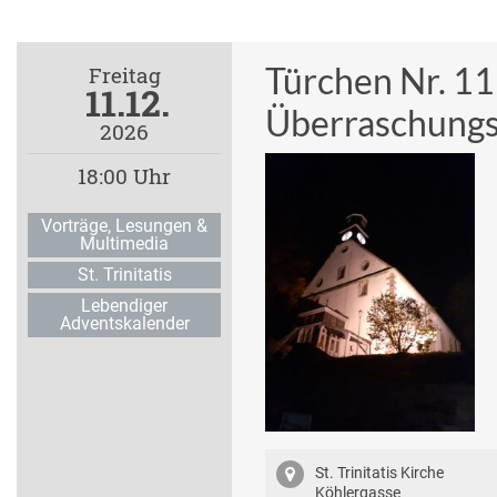
Türchen Nr. 11
Freitag
11.12.
Überraschungs
2026
18:00 Uhr
Vorträge, Lesungen &
Multimedia
St. Trinitatis
Lebendiger
Adventskalender
St. Trinitatis Kirche
Köhlergasse