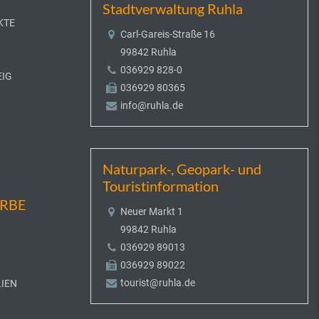
Stadtverwaltung Ruhla
KTE
Carl-Gareis-Straße 16
99842 Ruhla
036929 828-0
EIG
036929 80365
info@ruhla.de
Naturpark-, Geopark- und
Touristinformation
ERBE
Neuer Markt 1
99842 Ruhla
036929 89013
036929 89022
tourist@ruhla.de
IEN