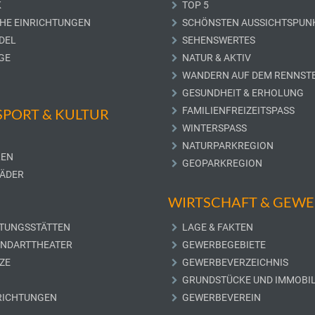
K
TOP 5
CHE EINRICHTUNGEN
SCHÖNSTEN AUSSICHTSPUN
DEL
SEHENSWERTES
GE
NATUR & AKTIV
WANDERN AUF DEM RENNST
GESUNDHEIT & ERHOLUNG
FAMILIENFREIZEITSPASS
 SPORT & KULTUR
WINTERSPASS
NATURPARKREGION
LEN
GEOPARKREGION
ÄDER
WIRTSCHAFT & GEW
TUNGSSTÄTTEN
LAGE & FAKTEN
UNDARTTHEATER
GEWERBEGEBIETE
ZE
GEWERBEVERZEICHNIS
GRUNDSTÜCKE UND IMMOBIL
RICHTUNGEN
GEWERBEVEREIN