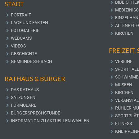
BIBLIOTHE
STADT
MEDIZINIS
PORTRAIT
EINZELHAN
LAGE UND FAKTEN
ALTENPFLE
FOTOGALERIE
KIRCHEN
WEBCAMS
VIDEOS
FREIZEIT,
GESCHICHTE
GEMEINDE SEEBACH
VEREINE
SPORTHAL
SCHWIMMB
RATHAUS & BÜRGER
MUSEEN
DAS RATHAUS
KIRCHEN
SATZUNGEN
VERANSTAL
FORMULARE
RÜHLER M
BÜRGERSPRECHSTUNDE
SPORTPLÄT
INFORMATION ZU AKTUELLEN WAHLEN
FITNESS
KNEIPPEIN