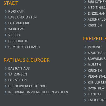
BIBLIOTHE
STADT
MEDIZINIS
PORTRAIT
EINZELHAN
LAGE UND FAKTEN
ALTENPFLE
FOTOGALERIE
KIRCHEN
WEBCAMS
VIDEOS
FREIZEIT,
GESCHICHTE
GEMEINDE SEEBACH
VEREINE
SPORTHAL
SCHWIMMB
RATHAUS & BÜRGER
MUSEEN
DAS RATHAUS
KIRCHEN
SATZUNGEN
VERANSTAL
FORMULARE
RÜHLER M
BÜRGERSPRECHSTUNDE
SPORTPLÄT
INFORMATION ZU AKTUELLEN WAHLEN
FITNESS
KNEIPPEIN