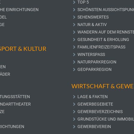
K
TOP 5
CHE EINRICHTUNGEN
SCHÖNSTEN AUSSICHTSPUN
DEL
SEHENSWERTES
GE
NATUR & AKTIV
WANDERN AUF DEM RENNST
GESUNDHEIT & ERHOLUNG
FAMILIENFREIZEITSPASS
 SPORT & KULTUR
WINTERSPASS
NATURPARKREGION
LEN
GEOPARKREGION
ÄDER
WIRTSCHAFT & GEW
TUNGSSTÄTTEN
LAGE & FAKTEN
UNDARTTHEATER
GEWERBEGEBIETE
ZE
GEWERBEVERZEICHNIS
GRUNDSTÜCKE UND IMMOBIL
RICHTUNGEN
GEWERBEVEREIN