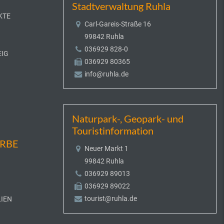
Stadtverwaltung Ruhla
KTE
Carl-Gareis-Straße 16
99842 Ruhla
036929 828-0
EIG
036929 80365
info@ruhla.de
Naturpark-, Geopark- und
Touristinformation
ERBE
Neuer Markt 1
99842 Ruhla
036929 89013
036929 89022
tourist@ruhla.de
IEN