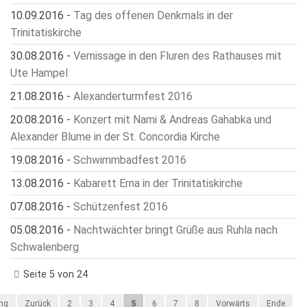
10.09.2016
-
Tag des offenen Denkmals in der
Trinitatiskirche
30.08.2016
-
Vernissage in den Fluren des Rathauses mit
Ute Hampel
21.08.2016
-
Alexanderturmfest 2016
20.08.2016
-
Konzert mit Nami & Andreas Gahabka und
Alexander Blume in der St. Concordia Kirche
19.08.2016
-
Schwimmbadfest 2016
13.08.2016
-
Kabarett Erna in der Trinitatiskirche
07.08.2016
-
Schützenfest 2016
05.08.2016
-
Nachtwächter bringt Grüße aus Ruhla nach
Schwalenberg
Seite 5 von 24
ng
Zurück
2
3
4
5
6
7
8
Vorwärts
Ende