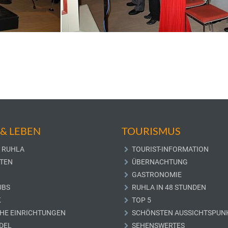
& LEBEN
TOURISMUS
 RUHLA
TOURIST-INFORMATION
TEN
ÜBERNACHTUNG
GASTRONOMIE
UBS
RUHLA IN 48 STUNDEN
K
TOP 5
CHE EINRICHTUNGEN
SCHÖNSTEN AUSSICHTSPUN
DEL
SEHENSWERTES