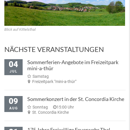
Blick auf Kittelsthal
NÄCHSTE VERANSTALTUNGEN
Sommerferien-Angebote im Freizeitpark
04
mini-a-thür
JUL
Samstag
Freizeitpark "mini-a-thür"
Sommerkonzert in der St. Concordia Kirche
09
Sonntag
15:00 Uhr
AUG
St. Concordia Kirche
175 Jahre Freiwillige Feuerwehr Thal